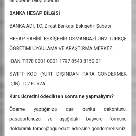
ek ödeme talep edebilir.
BANKA HESAP BİLGİSİ
BANKA ADI: T.C. Ziraat Bankası Eskişehir Şubesi
HESAP SAHİBİ: ESKİŞEHİR OSMANGAZİ ÜNV. TÜRKÇE
ÖĞRETİMİ UYGULAMA VE ARAŞTIRMA MERKEZİ
IBAN: TR78 0001 0001 1797 8543 8150 01
SWIFT KOD (YURT DIŞINDAN PARA GÖNDERMEK
İÇİN): TCZBTR2A
Kurs ücretini ödedikten sonra ne yapmalıyım?
Ödeme yaptığınıza dair banka dekontunu,
pasaportunuzu ve aşağıdaki başvuru formunu
doldurarak tomer@ogu.edu.tr adresine göndermelisiniz.