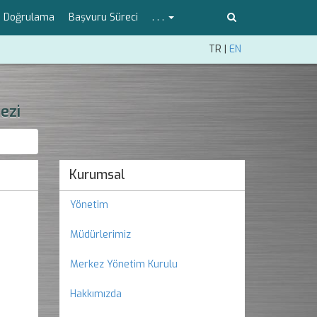
ka Doğrulama
Başvuru Süreci
. . .
TR
|
EN
ezi
Kurumsal
Yönetim
Müdürlerimiz
Merkez Yönetim Kurulu
Hakkımızda