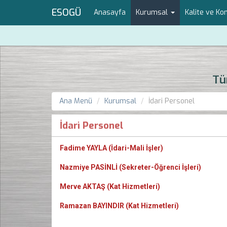
ESOGÜ
Anasayfa
Kurumsal
Kalite ve K
Tü
Ana Menü
Kurumsal
İdari Personel
İdari Personel
Fadime YAYLA (İdari-Mali İşler)
Nazmiye PASİNLİ (Sekreter-Öğrenci İşleri)
Merve AKTAŞ (Kat Hizmetleri)
Ramazan BAYINDIR (Kat Hizmetleri)