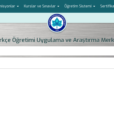
omisyonlar
Kurslar ve Sınavlar
Öğretim Sistemi
Sertifi
rkçe Öğretimi Uygulama ve Araştırma Merk