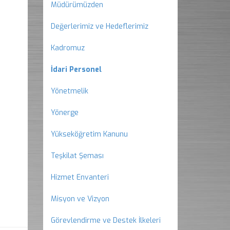
Müdürümüzden
Değerlerimiz ve Hedeflerimiz
Kadromuz
İdari Personel
Yönetmelik
Yönerge
Yükseköğretim Kanunu
Teşkilat Şeması
Hizmet Envanteri
Misyon ve Vizyon
Görevlendirme ve Destek İlkeleri