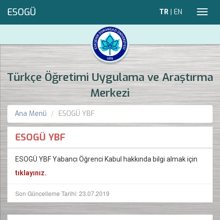
ESOGÜ
TR
|
EN
Toggl
navig
Türkçe Öğretimi Uygulama ve Araştırma
Merkezi
Ana Menü
ESOGÜ YBF
ESOGÜ YBF
ESOGÜ YBF Yabancı Öğrenci Kabul hakkında bilgi almak için
tıklayınız.
Son Güncelleme Tarihi: 23.07.2019