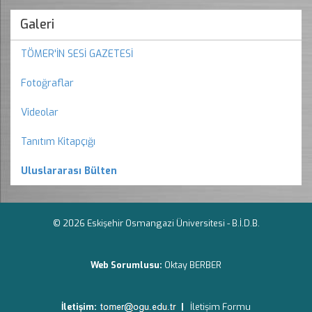
Galeri
TÖMER'İN SESİ GAZETESİ
Fotoğraflar
Videolar
Tanıtım Kitapçığı
Uluslararası Bülten
© 2026 Eskişehir Osmangazi Üniversitesi -
B.İ.D.B.
Web Sorumlusu:
Oktay BERBER
İletişim:
|
İletişim Formu