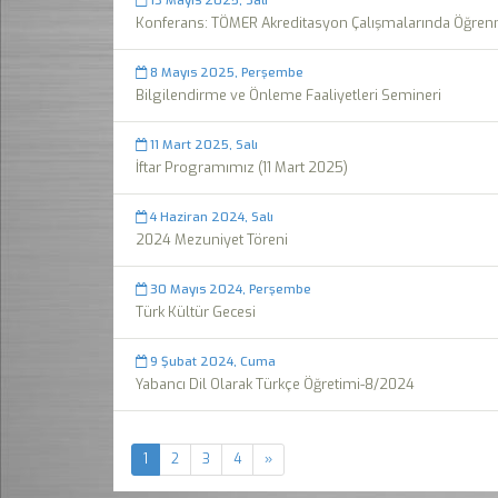
13 Mayıs 2025, Salı
Konferans: TÖMER Akreditasyon Çalışmalarında Öğren
8 Mayıs 2025, Perşembe
Bilgilendirme ve Önleme Faaliyetleri Semineri
11 Mart 2025, Salı
İftar Programımız (11 Mart 2025)
4 Haziran 2024, Salı
2024 Mezuniyet Töreni
30 Mayıs 2024, Perşembe
Türk Kültür Gecesi
9 Şubat 2024, Cuma
Yabancı Dil Olarak Türkçe Öğretimi-8/2024
1
2
3
4
»