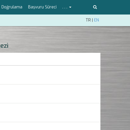
ka Doğrulama
Başvuru Süreci
. . .
TR
|
EN
ezi